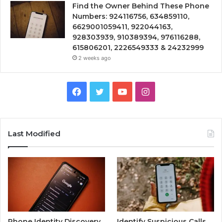
Find the Owner Behind These Phone
Numbers: 924116756, 634859110,
6629001059411, 922044163,
928303939, 910389394, 976116288,
615806201, 2226549333 & 24232999
2 weeks ago
Facebook
Twitter
YouTube
Instagram
Last Modified
Phone Identity Discovery
Identify Suspicious Calls