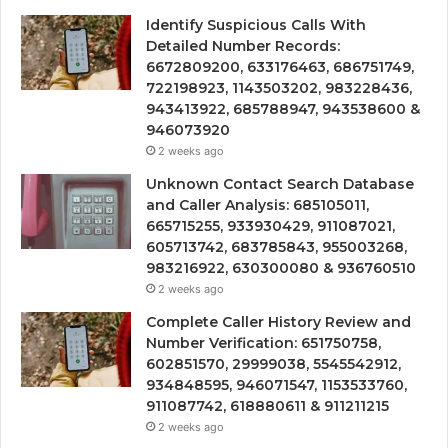
Identify Suspicious Calls With
Detailed Number Records:
6672809200, 633176463, 686751749,
722198923, 1143503202, 983228436,
943413922, 685788947, 943538600 &
946073920
2 weeks ago
Unknown Contact Search Database
and Caller Analysis: 685105011,
665715255, 933930429, 911087021,
605713742, 683785843, 955003268,
983216922, 630300080 & 936760510
2 weeks ago
Complete Caller History Review and
Number Verification: 651750758,
602851570, 29999038, 5545542912,
934848595, 946071547, 1153533760,
911087742, 618880611 & 911211215
2 weeks ago