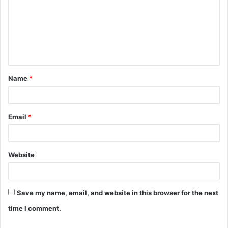
m
m
e
n
t
Name
*
*
Email
*
Website
Save my name, email, and website in this browser for the next
time I comment.