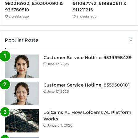
983216922, 630300080 &
911087742, 618880611 &
936760510
911211215
2 weeks ago
2 weeks ago
Popular Posts
Customer Service Hotline: 3533998439
June 17, 2025
Customer Service Hotline: 8559588181
June 17, 2025
LolCams AL How LolCams AL Platform
Works
January 1, 2026