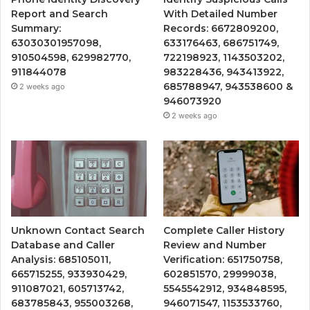
Report and Search
With Detailed Number
Summary:
Records: 6672809200,
63030301957098,
633176463, 686751749,
910504598, 629982770,
722198923, 1143503202,
911844078
983228436, 943413922,
685788947, 943538600 &
2 weeks ago
946073920
2 weeks ago
Unknown Contact Search
Complete Caller History
Database and Caller
Review and Number
Analysis: 685105011,
Verification: 651750758,
665715255, 933930429,
602851570, 29999038,
911087021, 605713742,
5545542912, 934848595,
683785843, 955003268,
946071547, 1153533760,