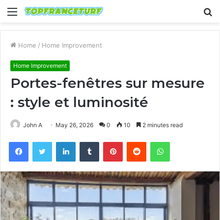
Menu
S
fo
Home
/
Home Improvement
Home Improvement
Portes-fenêtres sur mesure
: style et luminosité
John A
May 26, 2026
0
10
2 minutes read
Facebook
Twitter
LinkedIn
Tumblr
Pinterest
Reddit
WhatsApp